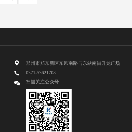
郑州市郑东新区东风南路与东站南街升龙广场
0371-53621708
扫描关注公众号