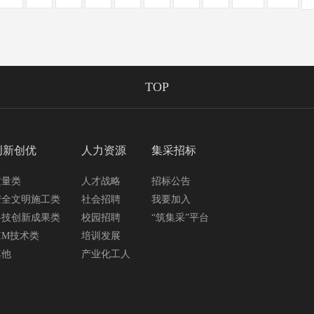
TOP
创新创优
人力资源
集采招标
质量类
人才战略
招标公告
安全文明施工类
社会招聘
我要加入
科技创新成果类
校园招聘
“筑集采”平台
IM技术类
培训发展
其他
产业化工人