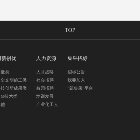
TOP
创新创优
人力资源
集采招标
质量类
人才战略
招标公告
安全文明施工类
社会招聘
我要加入
科技创新成果类
校园招聘
“筑集采”平台
IM技术类
培训发展
其他
产业化工人