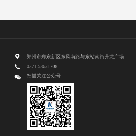
郑州市郑东新区东风南路与东站南街升龙广场
0371-53621708
扫描关注公众号