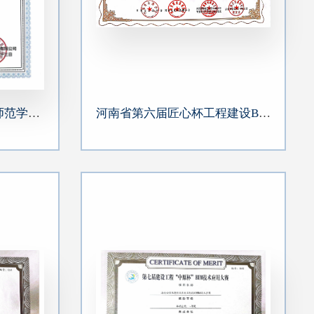
全国施工设计大赛-信阳师范学院淮河校区建设项目(二期)PC总承包二标段
河南省第六届匠心杯工程建设BIM技术应用大赛-海马国际商务中心A1地块二期