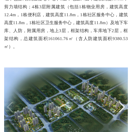
剪力墙结构；4栋3层附属建筑（包括1栋物业用房，建筑高度
12.4m，1栋便利店，建筑高度11.8m，1栋社区服务中心，建筑
高度11.8m，1栋社区卫生服务中心，建筑高度11.8m）及地下车
库、人防，附属用房，地上3层，框架结构，车库地下2层，框
架结构，总建筑面积161061.76㎡（含人防建筑面积9380.53
㎡）。