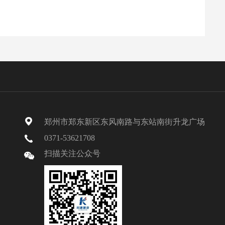
郑州市郑东新区东风南路与东站南街升龙广场
0371-53621708
扫描关注公众号