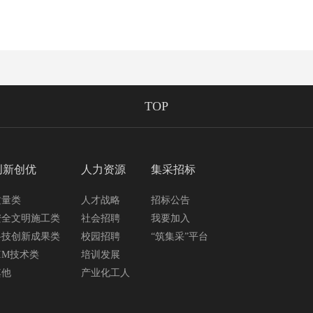
TOP
创新创优
人力资源
集采招标
质量类
人才战略
招标公告
安全文明施工类
社会招聘
我要加入
科技创新成果类
校园招聘
“筑集采”平台
IM技术类
培训发展
其他
产业化工人