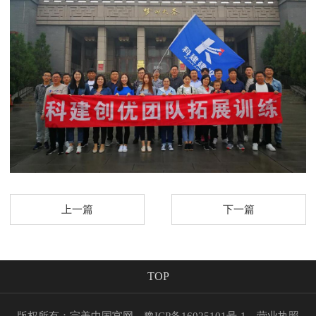
上一篇
下一篇
TOP
版权所有：完美中国官网
豫ICP备16025101号-1
营业执照