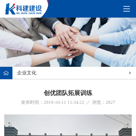
企业文化
创优团队拓展训练
发布时间：2019-10-11 11:34:22
／
浏览：
2827