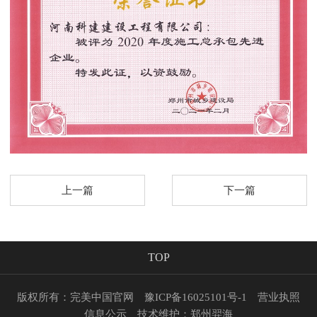
上一篇
下一篇
TOP
版权所有：完美中国官网
豫ICP备16025101号-1
营业执照
信息公示
技术维护：
郑州羿海